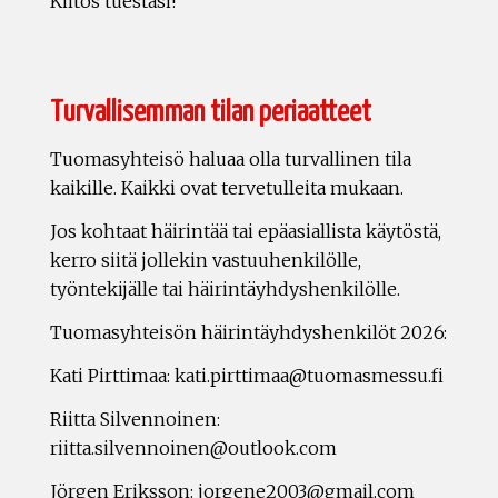
Kiitos tuestasi!
Turvallisemman tilan periaatteet
Tuomasyhteisö haluaa olla turvallinen tila
kaikille. Kaikki ovat tervetulleita mukaan.
Jos kohtaat häirintää tai epäasiallista käytöstä,
kerro siitä jollekin vastuuhenkilölle,
työntekijälle tai häirintäyhdyshenkilölle.
Tuomasyhteisön häirintäyhdyshenkilöt 2026:
Kati Pirttimaa: kati.pirttimaa@tuomasmessu.fi
Riitta Silvennoinen:
riitta.silvennoinen@outlook.com
Jörgen Eriksson: jorgene2003@gmail.com