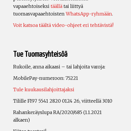
vapaaehtoiseksi
täällä
tai liittyä
tuomasvapaaehtoisten
WhatsApp-ryhmään
.
Voit katsoa täältä video-ohjeet eri tehtävistä!
Tue Tuomasyhteisöä
Rukoile, anna aikaasi – tai lahjoita varoja:
MobilePay-numeroon: 75221
Tule kuukausilahjoittajaksi
Tilille FI97 5541 2820 0124 26, viitteellä 3010
Rahankeräyslupa RA/2020/685 (1.1.2021
alkaen)