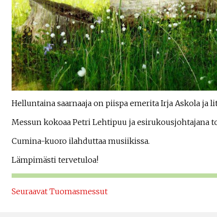
Helluntaina saarnaaja on piispa emerita Irja Askola ja l
Messun kokoaa Petri Lehtipuu ja esirukousjohtajana t
Cumina-kuoro ilahduttaa musiikissa.
Lämpimästi tervetuloa!
Seuraavat Tuomasmessut