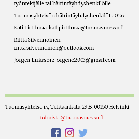
työntekijälle tai häirintäyhdyshenkilölle.
Tuomasyhteisön häirintäyhdyshenkilöt 2026:
Kati Pirttimaa: kati.pirttimaa@tuomasmessu.fi
Riitta Silvennoinen:
riitta.silvennoinen@outlook.com
Jörgen Eriksson: jorgene2003@gmail.com
Tuomasyhteisö ry, Tehtaankatu 23 B, 00150 Helsinki
toimisto@tuomasmessu.fi