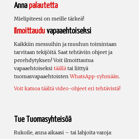
Anna
palautetta
Mielipiteesi on meille tärkeä!
Ilmoittaudu
vapaaehtoiseksi
Kaikkiin messuihin ja muuhun toimintaan
tarvitaan tekijöitä. Saat tehtäviin ohjeet ja
perehdytyksen! Voit ilmoittautua
vapaaehtoiseksi
täällä
tai liittyä
tuomasvapaaehtoisten
WhatsApp-ryhmään
.
Voit katsoa täältä video-ohjeet eri tehtävistä!
Tue Tuomasyhteisöä
Rukoile, anna aikaasi – tai lahjoita varoja: