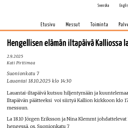
Svenska
Engli
Etusivu
Messut
Toiminta
Palv
Hengellisen elämän iltapäivä Kalliossa l
2.9.2025
Kati Pirttimaa
Suonionkatu 7
Lauantai 18.10.2025 klo 14:30
Lauantai-iltapäivä kutsuu hiljentymään ja kuuntelemaa
Iltapäivän päätteeksi voi siirtyä Kallion kirkkoon klo 
messuun.
La 18.10 Jörgen Eriksson ja Nina Klemmt johdattelevat
hengessä, os. Suonionkatu 7