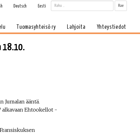
Haku:
Kun tul
sh
Deutsch
Eesti
elu
Tuomasyhteisö ry
Lahjoita
Yhteystiedot
a 18.10.
n Jumalan ääntä.
17 alkavaan Ehtookellot -
 Fransiskuksen