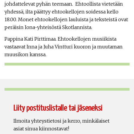
johdattelevat pyhän teemaan. Ehtoollista vietetään
yhdessä, ilta päättyy ehtookellojen soidessa kello
18.00. Monet ehtookellojen lauluista ja teksteistä ovat
peräisin Iona-yhteisöstä Skotlannista.
Pappina Kati Pirttimaa. Ehtookellojen musiikista
vastaavat Inna ja Juha Vintturi kuoron ja muutaman
muusikon kanssa.
Liity postituslistalle tai jäseneksi
Ilmoita yhteystietosi ja kerro, minkälaiset
asiat sinua kiinnostavat!