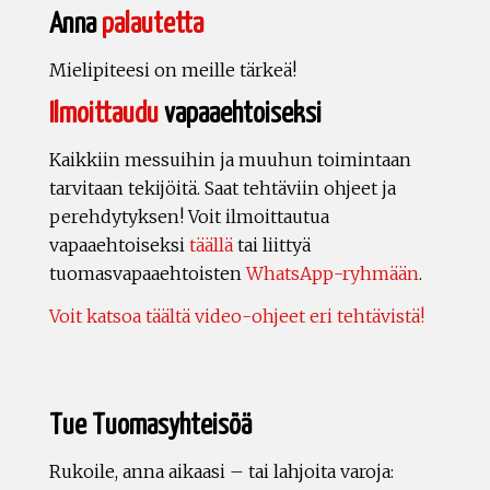
Anna
palautetta
Mielipiteesi on meille tärkeä!
Ilmoittaudu
vapaaehtoiseksi
Kaikkiin messuihin ja muuhun toimintaan
tarvitaan tekijöitä. Saat tehtäviin ohjeet ja
perehdytyksen! Voit ilmoittautua
vapaaehtoiseksi
täällä
tai liittyä
tuomasvapaaehtoisten
WhatsApp-ryhmään
.
Voit katsoa täältä video-ohjeet eri tehtävistä!
Tue Tuomasyhteisöä
Rukoile, anna aikaasi – tai lahjoita varoja: