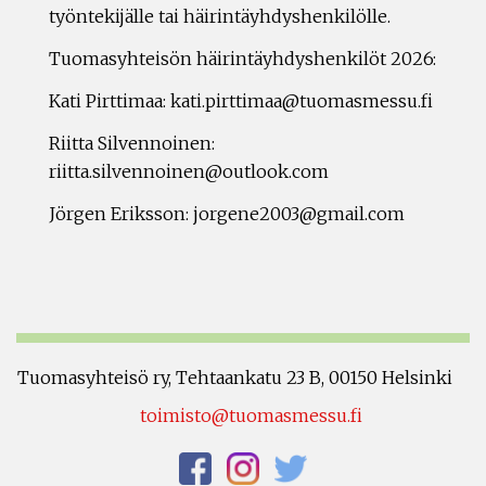
työntekijälle tai häirintäyhdyshenkilölle.
Tuomasyhteisön häirintäyhdyshenkilöt 2026:
Kati Pirttimaa: kati.pirttimaa@tuomasmessu.fi
Riitta Silvennoinen:
riitta.silvennoinen@outlook.com
Jörgen Eriksson: jorgene2003@gmail.com
Tuomasyhteisö ry, Tehtaankatu 23 B, 00150 Helsinki
toimisto@tuomasmessu.fi