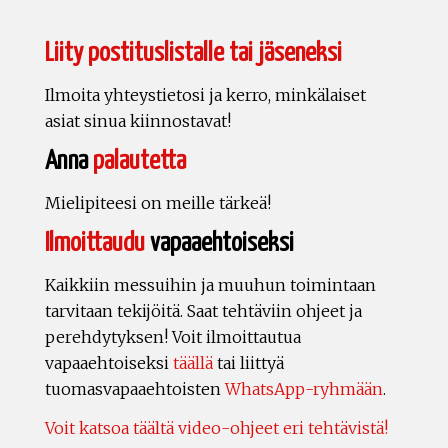
Liity postituslistalle tai jäseneksi
Ilmoita yhteystietosi ja kerro, minkälaiset
asiat sinua kiinnostavat!
Anna
palautetta
Mielipiteesi on meille tärkeä!
Ilmoittaudu
vapaaehtoiseksi
Kaikkiin messuihin ja muuhun toimintaan
tarvitaan tekijöitä. Saat tehtäviin ohjeet ja
perehdytyksen! Voit ilmoittautua
vapaaehtoiseksi
täällä
tai liittyä
tuomasvapaaehtoisten
WhatsApp-ryhmään
.
Voit katsoa täältä video-ohjeet eri tehtävistä!