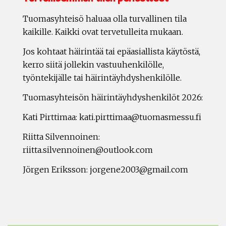
Tuomasyhteisö haluaa olla turvallinen tila
kaikille. Kaikki ovat tervetulleita mukaan.
Jos kohtaat häirintää tai epäasiallista käytöstä,
kerro siitä jollekin vastuuhenkilölle,
työntekijälle tai häirintäyhdyshenkilölle.
Tuomasyhteisön häirintäyhdyshenkilöt 2026:
Kati Pirttimaa: kati.pirttimaa@tuomasmessu.fi
Riitta Silvennoinen:
riitta.silvennoinen@outlook.com
Jörgen Eriksson: jorgene2003@gmail.com