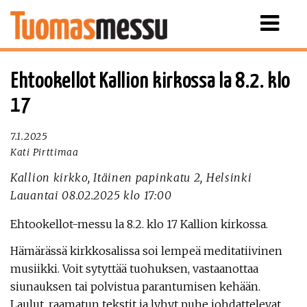
Näytä
valikko
Ehtookellot Kallion kirkossa la 8.2. klo
17
7.1.2025
Kati Pirttimaa
Kallion kirkko, Itäinen papinkatu 2, Helsinki
Lauantai 08.02.2025 klo 17:00
Ehtookellot-messu la 8.2. klo 17 Kallion kirkossa.
Hämärässä kirkkosalissa soi lempeä meditatiivinen
musiikki. Voit sytyttää tuohuksen, vastaanottaa
siunauksen tai polvistua parantumisen kehään.
Laulut, raamatun tekstit ja lyhyt puhe johdattelevat