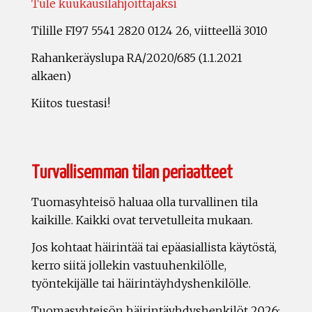
Tule kuukausilahjoittajaksi
Tilille FI97 5541 2820 0124 26, viitteellä 3010
Rahankeräyslupa RA/2020/685 (1.1.2021
alkaen)
Kiitos tuestasi!
Turvallisemman tilan periaatteet
Tuomasyhteisö haluaa olla turvallinen tila
kaikille. Kaikki ovat tervetulleita mukaan.
Jos kohtaat häirintää tai epäasiallista käytöstä,
kerro siitä jollekin vastuuhenkilölle,
työntekijälle tai häirintäyhdyshenkilölle.
Tuomasyhteisön häirintäyhdyshenkilöt 2026: