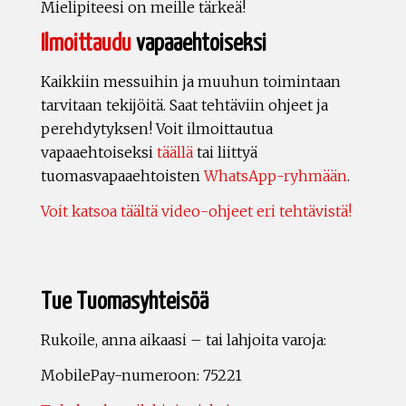
Mielipiteesi on meille tärkeä!
Ilmoittaudu
vapaaehtoiseksi
Kaikkiin messuihin ja muuhun toimintaan
tarvitaan tekijöitä. Saat tehtäviin ohjeet ja
perehdytyksen! Voit ilmoittautua
vapaaehtoiseksi
täällä
tai liittyä
tuomasvapaaehtoisten
WhatsApp-ryhmään
.
Voit katsoa täältä video-ohjeet eri tehtävistä!
Tue Tuomasyhteisöä
Rukoile, anna aikaasi – tai lahjoita varoja:
MobilePay-numeroon: 75221