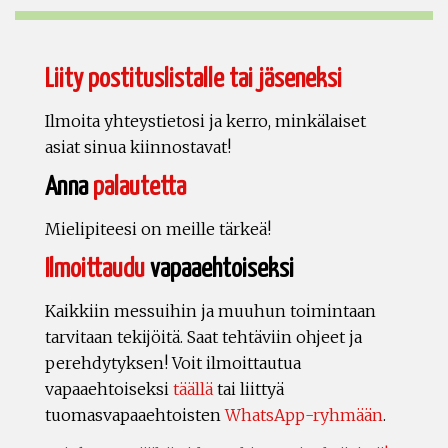
Liity postituslistalle tai jäseneksi
Ilmoita yhteystietosi ja kerro, minkälaiset
asiat sinua kiinnostavat!
Anna
palautetta
Mielipiteesi on meille tärkeä!
Ilmoittaudu
vapaaehtoiseksi
Kaikkiin messuihin ja muuhun toimintaan
tarvitaan tekijöitä. Saat tehtäviin ohjeet ja
perehdytyksen! Voit ilmoittautua
vapaaehtoiseksi
täällä
tai liittyä
tuomasvapaaehtoisten
WhatsApp-ryhmään
.