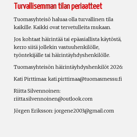
Turvallisemman tilan periaatteet
Tuomasyhteisö haluaa olla turvallinen tila
kaikille. Kaikki ovat tervetulleita mukaan.
Jos kohtaat häirintää tai epäasiallista käytöstä,
kerro siitä jollekin vastuuhenkilölle,
työntekijälle tai häirintäyhdyshenkilölle.
Tuomasyhteisön häirintäyhdyshenkilöt 2026:
Kati Pirttimaa: kati.pirttimaa@tuomasmessu.fi
Riitta Silvennoinen:
riitta.silvennoinen@outlook.com
Jörgen Eriksson: jorgene2003@gmail.com