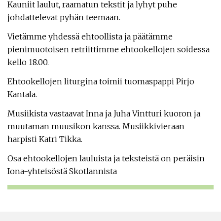
Kauniit laulut, raamatun tekstit ja lyhyt puhe
johdattelevat pyhän teemaan.
Vietämme yhdessä ehtoollista ja päätämme
pienimuotoisen retriittimme ehtookellojen soidessa
kello 18.00.
Ehtookellojen liturgina toimii tuomaspappi Pirjo
Kantala.
Musiikista vastaavat Inna ja Juha Vintturi kuoron ja
muutaman muusikon kanssa. Musiikkivieraan
harpisti Katri Tikka.
Osa ehtookellojen lauluista ja teksteistä on peräisin
Iona-yhteisöstä Skotlannista