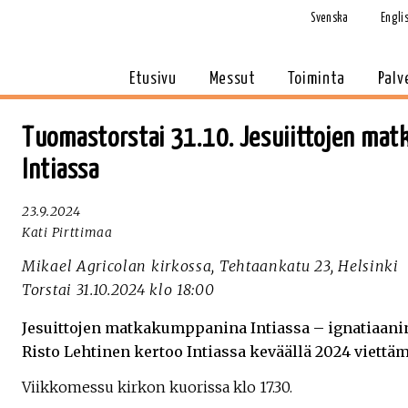
Svenska
Engli
Etusivu
Messut
Toiminta
Palv
Tuomastorstai 31.10. Jesuiittojen ma
Intiassa
23.9.2024
Kati Pirttimaa
Mikael Agricolan kirkossa, Tehtaankatu 23, Helsinki
Torstai 31.10.2024 klo 18:00
Jesuittojen matkakumppanina Intiassa – ignatiaani
Risto Lehtinen kertoo Intiassa keväällä 2024 viettäm
Viikkomessu kirkon kuorissa klo 17.30.