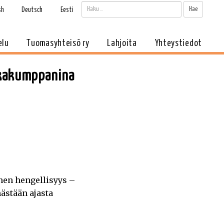
Haku:
Kun tul
sh
Deutsch
Eesti
elu
Tuomasyhteisö ry
Lahjoita
Yhteystiedot
tkakumppanina
nen hengellisyys –
ästään ajasta