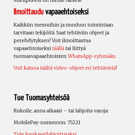
Mielipiteesi on meille tärkeä!
Ilmoittaudu
vapaaehtoiseksi
Kaikkiin messuihin ja muuhun toimintaan
tarvitaan tekijöitä. Saat tehtäviin ohjeet ja
perehdytyksen! Voit ilmoittautua
vapaaehtoiseksi
täällä
tai liittyä
tuomasvapaaehtoisten
WhatsApp-ryhmään
.
Voit katsoa täältä video-ohjeet eri tehtävistä!
Tue Tuomasyhteisöä
Rukoile, anna aikaasi – tai lahjoita varoja:
MobilePay-numeroon: 75221
Tule kuukausilahjoittajaksi