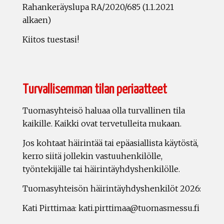
Rahankeräyslupa RA/2020/685 (1.1.2021
alkaen)
Kiitos tuestasi!
Turvallisemman tilan periaatteet
Tuomasyhteisö haluaa olla turvallinen tila
kaikille. Kaikki ovat tervetulleita mukaan.
Jos kohtaat häirintää tai epäasiallista käytöstä,
kerro siitä jollekin vastuuhenkilölle,
työntekijälle tai häirintäyhdyshenkilölle.
Tuomasyhteisön häirintäyhdyshenkilöt 2026:
Kati Pirttimaa: kati.pirttimaa@tuomasmessu.fi