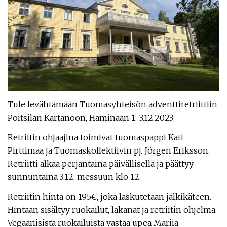
Tule levähtämään Tuomasyhteisön adventtiretriittiin
Poitsilan Kartanoon, Haminaan 1.-3.12.2023
Retriitin ohjaajina toimivat tuomaspappi Kati
Pirttimaa ja Tuomaskollektiivin pj. Jörgen Eriksson.
Retriitti alkaa perjantaina päivällisellä ja päättyy
sunnuntaina 3.12. messuun klo 12.
Retriitin hinta on 195€, joka laskutetaan jälkikäteen.
Hintaan sisältyy ruokailut, lakanat ja retriitin ohjelma.
Vegaanisista ruokailuista vastaa upea Mariia