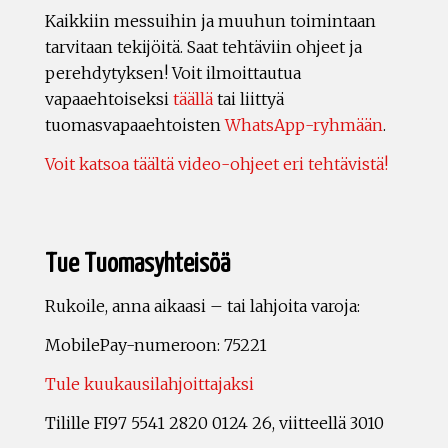
Kaikkiin messuihin ja muuhun toimintaan
tarvitaan tekijöitä. Saat tehtäviin ohjeet ja
perehdytyksen! Voit ilmoittautua
vapaaehtoiseksi
täällä
tai liittyä
tuomasvapaaehtoisten
WhatsApp-ryhmään
.
Voit katsoa täältä video-ohjeet eri tehtävistä!
Tue Tuomasyhteisöä
Rukoile, anna aikaasi – tai lahjoita varoja:
MobilePay-numeroon: 75221
Tule kuukausilahjoittajaksi
Tilille FI97 5541 2820 0124 26, viitteellä 3010