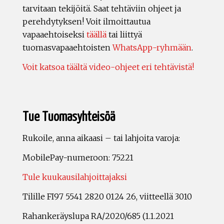
tarvitaan tekijöitä. Saat tehtäviin ohjeet ja
perehdytyksen! Voit ilmoittautua
vapaaehtoiseksi
täällä
tai liittyä
tuomasvapaaehtoisten
WhatsApp-ryhmään
.
Voit katsoa täältä video-ohjeet eri tehtävistä!
Tue Tuomasyhteisöä
Rukoile, anna aikaasi – tai lahjoita varoja:
MobilePay-numeroon: 75221
Tule kuukausilahjoittajaksi
Tilille FI97 5541 2820 0124 26, viitteellä 3010
Rahankeräyslupa RA/2020/685 (1.1.2021