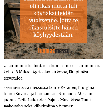
2. sunnuntai helluntaista tuomasmessu sunnuntaina
kello 18 Mikael Agricolan kirkossa, lämpimästi
tervetuloa!
Saarnaamassa messussa Janne Keränen, liturgina
toimii Suvimarja Rannankari-Norjanen. Messun
juontaa Leila Lukander-Pajula. Musiikissa Tuuli
Jaakonaho sekä Vilhelmiina Väyrynen.