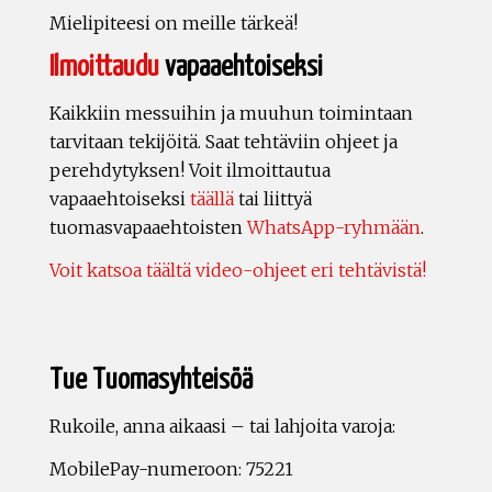
Mielipiteesi on meille tärkeä!
Ilmoittaudu
vapaaehtoiseksi
Kaikkiin messuihin ja muuhun toimintaan
tarvitaan tekijöitä. Saat tehtäviin ohjeet ja
perehdytyksen! Voit ilmoittautua
vapaaehtoiseksi
täällä
tai liittyä
tuomasvapaaehtoisten
WhatsApp-ryhmään
.
Voit katsoa täältä video-ohjeet eri tehtävistä!
Tue Tuomasyhteisöä
Rukoile, anna aikaasi – tai lahjoita varoja:
MobilePay-numeroon: 75221